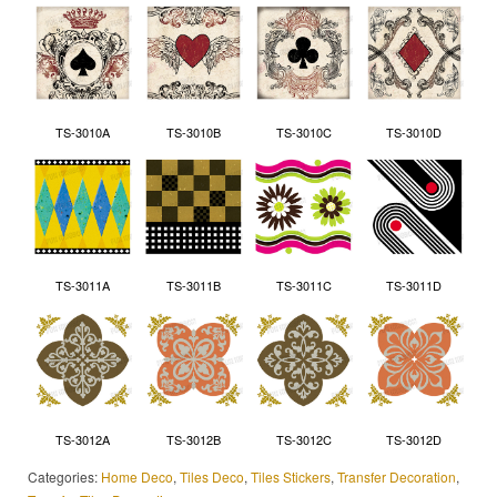
TS-3010A
TS-3010B
TS-3010C
TS-3010D
TS-3011A
TS-3011B
TS-3011C
TS-3011D
TS-3012A
TS-3012B
TS-3012C
TS-3012D
Categories:
Home Deco
,
Tiles Deco
,
Tiles Stickers
,
Transfer Decoration
,