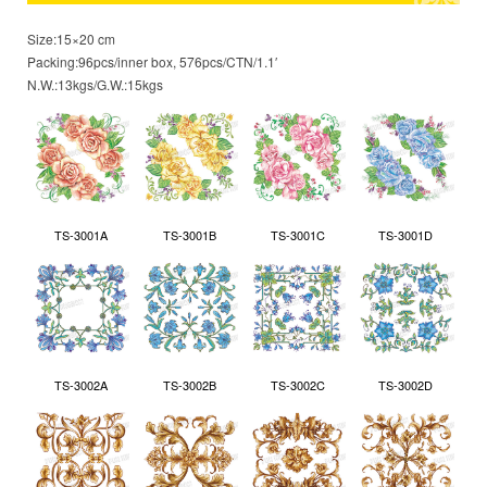
Size:15×20 cm
Packing:96pcs/inner box, 576pcs/CTN/1.1′
N.W.:13kgs/G.W.:15kgs
TS-3001A
TS-3001B
TS-3001C
TS-3001D
TS-3002A
TS-3002B
TS-3002C
TS-3002D