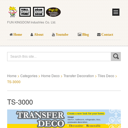
FUN KINGDOM Industries Co. Ltd.
Home
About
Youtube
Blog
Contact
Home
>
Categories
>
Home Deco
>
Transfer Decoration
>
Tiles Deco
>
TS-3000
TS-3000